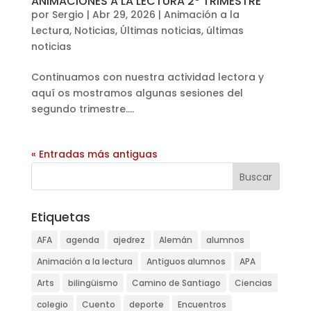
ANIMACIONES A LA LECTURA 2º TRIMESTRE
por
Sergio
|
Abr 29, 2026
|
Animación a la
Lectura
,
Noticias
,
Últimas noticias
,
últimas
noticias
Continuamos con nuestra actividad lectora y
aquí os mostramos algunas sesiones del
segundo trimestre....
« Entradas más antiguas
Etiquetas
AFA
agenda
ajedrez
Alemán
alumnos
Animación a la lectura
Antiguos alumnos
APA
Arts
bilingüismo
Camino de Santiago
Ciencias
colegio
Cuento
deporte
Encuentros