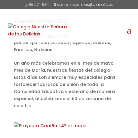
915 274 934
admin.nsdelicias@planalfa.es
Fiestas de mayo 2026
por
Sergio
|
Jun 20, 2026
|
agenda
,
Eventos
,
Familias
,
Noticias
Un año más celebramos en el mes de mayo,
mes de María, nuestras fiestas del colegio.
Estos días son siempre muy especiales para
fortalecer los lazos de unión de toda la
Comunidad Educativa y este año de manera
especial, al celebrarse el 50 aniversario de
nuestro...