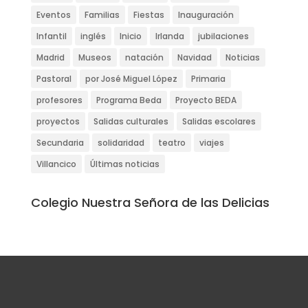
Eventos
Familias
Fiestas
Inauguración
Infantil
inglés
Inicio
Irlanda
jubilaciones
Madrid
Museos
natación
Navidad
Noticias
Pastoral
por José Miguel López
Primaria
profesores
Programa Beda
Proyecto BEDA
proyectos
Salidas culturales
Salidas escolares
Secundaria
solidaridad
teatro
viajes
Villancico
Últimas noticias
Colegio Nuestra Señora de las Delicias