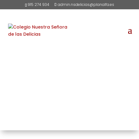
915 274 934
admin.nsdelicias@planalfa.es
Historia