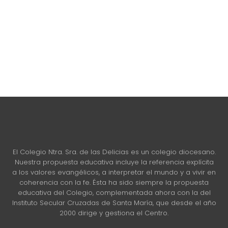
Instituto Secular Cruzadas de Santa
María
El Colegio Ntra. Sra. de las Delicias es un colegio diocesano.
Nuestra propuesta educativa incluye la referencia explícita
a los valores evangélicos, a interpretar el mundo y a vivir en
coherencia con la fe. Ésta ha sido siempre la propuesta
educativa del Colegio, complementada ahora con la del
Instituto Secular Cruzadas de Santa María, que desde el año
2000 dirige y gestiona el Centro.