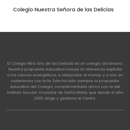
Colegio Nuestra Señora de las Delicias
El Colegio Ntra. Sra. de las Delicias es un colegio diocesano.
Nuestra propuesta educativa incluye la referencia explícita
a los valores evangélicos, a interpretar el mundo y a vivir en
coherencia con la fe. Ésta ha sido siempre la propuesta
educativa del Colegio, complementada ahora con la del
Instituto Secular Cruzadas de Santa María, que desde el año
2000 dirige y gestiona el Centro.