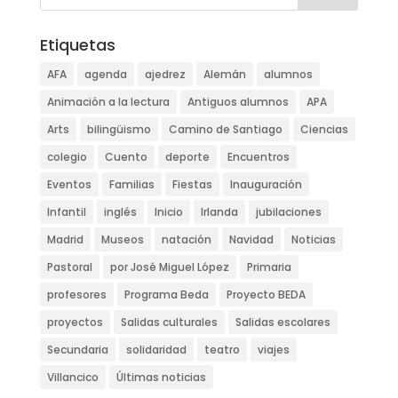
Etiquetas
AFA
agenda
ajedrez
Alemán
alumnos
Animación a la lectura
Antiguos alumnos
APA
Arts
bilingüismo
Camino de Santiago
Ciencias
colegio
Cuento
deporte
Encuentros
Eventos
Familias
Fiestas
Inauguración
Infantil
inglés
Inicio
Irlanda
jubilaciones
Madrid
Museos
natación
Navidad
Noticias
Pastoral
por José Miguel López
Primaria
profesores
Programa Beda
Proyecto BEDA
proyectos
Salidas culturales
Salidas escolares
Secundaria
solidaridad
teatro
viajes
Villancico
Últimas noticias