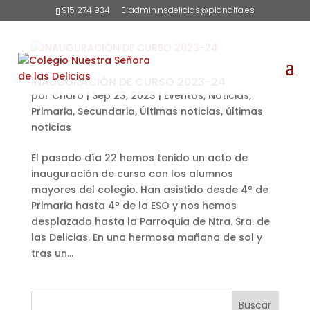
915 274 934
admin.nsdelicias@planalfa.es
INAUGURACIÓN DE CURSO 2023-24
por
Charo
|
Sep 23, 2023
|
Eventos
,
Noticias
,
Primaria
,
Secundaria
,
Últimas noticias
,
últimas
noticias
El pasado día 22 hemos tenido un acto de
inauguración de curso con los alumnos
mayores del colegio. Han asistido desde 4º de
Primaria hasta 4º de la ESO y nos hemos
desplazado hasta la Parroquia de Ntra. Sra. de
las Delicias. En una hermosa mañana de sol y
tras un...