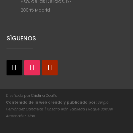
Pso. de las Delicias, 67
28045 Madrid
SÍGUENOS
Diseñado por
Cristina Ocaña
Contenido de la web creado y publicado por:
Sergio
Hernández Canalejas | Rosario Illán Tabliega | Roque Borruel
Armendáriz-Mari