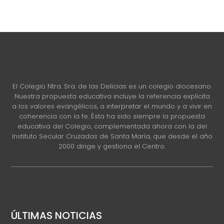
El Colegio Ntra. Sra. de las Delicias es un colegio diocesano.
Nuestra propuesta educativa incluye la referencia explícita
a los valores evangélicos, a interpretar el mundo y a vivir en
coherencia con la fe. Ésta ha sido siempre la propuesta
educativa del Colegio, complementada ahora con la del
Instituto Secular Cruzadas de Santa María, que desde el año
2000 dirige y gestiona el Centro.
ÚLTIMAS NOTICIAS