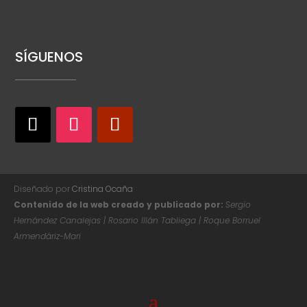
SÍGUENOS
Diseñado por
Cristina Ocaña
Contenido de la web creado y publicado por:
Sergio
Hernández Canalejas | Rosario Illán Tabliega | Roque Borruel
Armendáriz-Mari