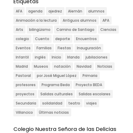
Etiquetas
AFA
agenda
ajedrez
Alemán
alumnos
Animación a la lectura
Antiguos alumnos
APA
Arts
bilingüismo
Camino de Santiago
Ciencias
colegio
Cuento
deporte
Encuentros
Eventos
Familias
Fiestas
Inauguración
Infantil
inglés
Inicio
Irlanda
jubilaciones
Madrid
Museos
natación
Navidad
Noticias
Pastoral
por José Miguel López
Primaria
profesores
Programa Beda
Proyecto BEDA
proyectos
Salidas culturales
Salidas escolares
Secundaria
solidaridad
teatro
viajes
Villancico
Últimas noticias
Colegio Nuestra Señora de las Delicias