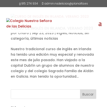
915 274 934
admin.nsdelicias@planalfa.es
CURSO DE INGLÉS EN IRLANDA. VERANO 2023
por
Charo
|
Sep 23, 2023
|
inglés
,
Noticias
,
Sin
categoría
,
últimas noticias
Nuestro tradicional curso de inglés en Irlanda
ha tenido una edición muy especial y renovada
este mes de julio pasado. Han viajado a la
capital Dublín un grupo de alumnos de nuestro
colegio y del colegio Sagrada Familia de Aldán
en Galicia. Han tenido la oportunidad...