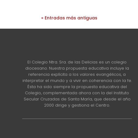
« Entradas más antiguas
El Colegio Ntra. Sra. de las Delicias es un colegio
diocesano. Nuestra propuesta educativa incluye la
referencia explícita a los valores evangélicos, a
interpretar el mundo y a vivir en coherencia con la fe.
Ésta ha sido siempre la propuesta educativa del
Colegio, complementada ahora con la del Instituto
Secular Cruzadas de Santa María, que desde el año
2000 dirige y gestiona el Centro.