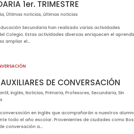
ARIA 1er. TRIMESTRE
ia
,
Últimas noticias
,
últimas noticias
Educación Secundaria han realizado varias actividades
el Colegio. Estas actividades diversas enriquecen el aprendi
s ampliar el...
 AUXILIARES DE CONVERSACIÓN
antil
,
inglés
,
Noticias
,
Primaria
,
Profesores
,
Secundaria
,
Sin
as
 de conversación en inglés que acompañarán a nuestros alum
ante todo el año escolar. Provenientes de ciudades como Bo
de conversación a...