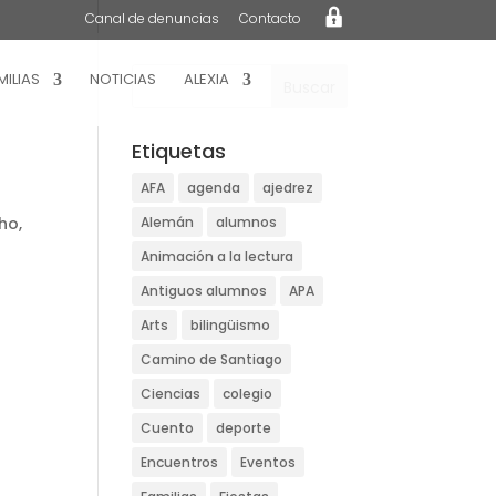
L
Canal de denuncias
Contacto
o
g
i
n
MILIAS
NOTICIAS
ALEXIA
Etiquetas
AFA
agenda
ajedrez
ho,
Alemán
alumnos
Animación a la lectura
Antiguos alumnos
APA
Arts
bilingüismo
Camino de Santiago
Ciencias
colegio
Cuento
deporte
Encuentros
Eventos