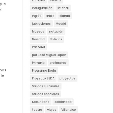
Familias
Fiestas
que
Inauguración
Infantil
o.
inglés
Inicio
Irlanda
jubilaciones
Madrid
Museos
natación
Navidad
Noticias
Pastoral
por José Miguel López
Primaria
profesores
amos
Programa Beda
 la
Proyecto BEDA
proyectos
Salidas culturales
Salidas escolares
Secundaria
solidaridad
teatro
viajes
Villancico