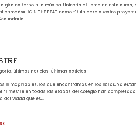
ra en torno a la música. Uniendo al lema de este curso, 
 al compás» JOIN THE BEAT como título para nuestro proyect
ecundaria...
STRE
goría
,
últimas noticias
,
Últimas noticias
 inimaginables, los que encontramos en los libros. Ya est
r trimestre en todas las etapas del colegio han completado
 actividad que es...