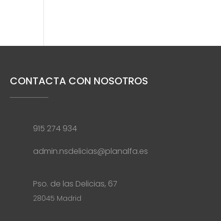
CONTACTA CON NOSOTROS
915 274 934
admin.nsdelicias@planalfa.es
Pso. de las Delicias, 67
28045 Madrid