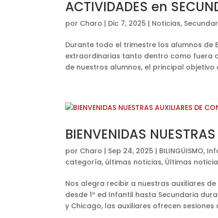
ACTIVIDADES en SECUND
por
Charo
|
Dic 7, 2025
|
Noticias
,
Secundar
Durante todo el trimestre los alumnos de 
extraordinarias tanto dentro como fuera d
de nuestros alumnos, el principal objetivo e
BIENVENIDAS NUESTRAS
por
Charo
|
Sep 24, 2025
|
BILINGÜISMO
,
Inf
categoría
,
últimas noticias
,
Últimas notici
Nos alegra recibir a nuestras auxiliares
desde 1º ed Infantil hasta Secundaria dur
y Chicago, las auxiliares ofrecen sesiones 