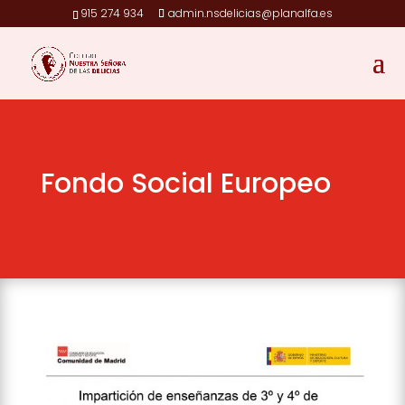
915 274 934
admin.nsdelicias@planalfa.es
Fondo Social Europeo