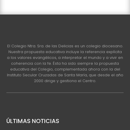
El Colegio Ntra. Sra. de las Delicias es un colegio diocesano.
Nuestra propuesta educativa incluye la referencia explícita
a los valores evangélicos, a interpretar el mundo y a vivir en
coherencia con la fe. Ésta ha sido siempre la propuesta
educativa del Colegio, complementada ahora con la del
Instituto Secular Cruzadas de Santa María, que desde el año
2000 dirige y gestiona el Centro.
ÚLTIMAS NOTICIAS