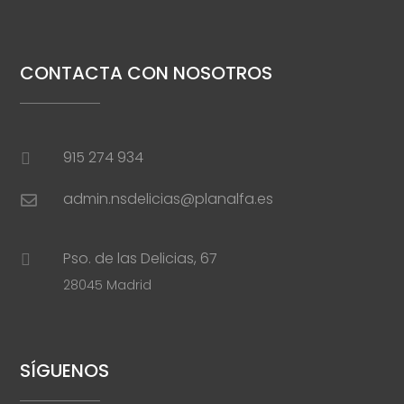
CONTACTA CON NOSOTROS
915 274 934

admin.nsdelicias@planalfa.es

Pso. de las Delicias, 67

28045 Madrid
SÍGUENOS