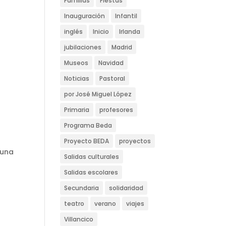
Familias
Fiestas
Inauguración
Infantil
inglés
Inicio
Irlanda
jubilaciones
Madrid
Museos
Navidad
Noticias
Pastoral
por José Miguel López
Primaria
profesores
Programa Beda
Proyecto BEDA
proyectos
 una
Salidas culturales
Salidas escolares
Secundaria
solidaridad
teatro
verano
viajes
Villancico