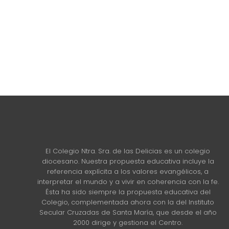
El Colegio Ntra. Sra. de las Delicias es un colegio
diocesano. Nuestra propuesta educativa incluye la
referencia explícita a los valores evangélicos, a
interpretar el mundo y a vivir en coherencia con la fe.
Ésta ha sido siempre la propuesta educativa del
Colegio, complementada ahora con la del Instituto
Secular Cruzadas de Santa María, que desde el año
2000 dirige y gestiona el Centro.