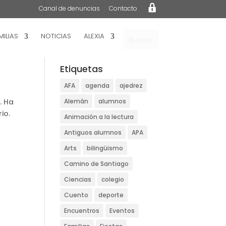
L
Canal de denuncias
Contacto
o
g
i
n
MILIAS
NOTICIAS
ALEXIA
Etiquetas
AFA
agenda
ajedrez
. Ha
Alemán
alumnos
io.
Animación a la lectura
Antiguos alumnos
APA
Arts
bilingüismo
Camino de Santiago
Ciencias
colegio
Cuento
deporte
Encuentros
Eventos