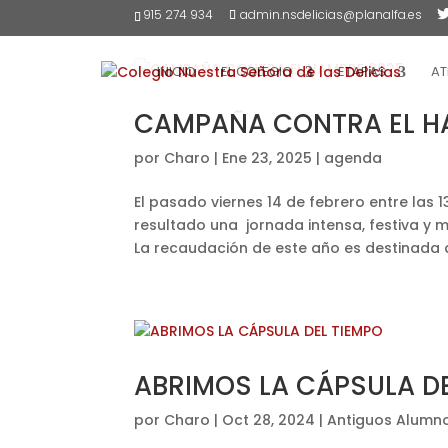
915 274 934
admin.nsdelicias@planalfa.es
INICIO
EL COLEGIO
ETAPAS
AT
CAMPAÑA CONTRA EL H
por
Charo
|
Ene 23, 2025
|
agenda
El pasado viernes 14 de febrero entre las 1
resultado una jornada intensa, festiva y m
La recaudación de este año es destinada a 
ABRIMOS LA CÁPSULA D
por
Charo
|
Oct 28, 2024
|
Antiguos Alumn