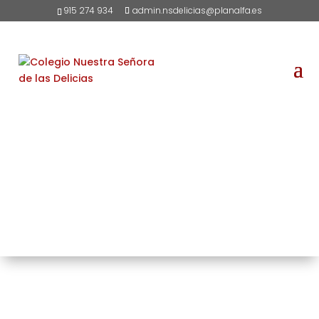
915 274 934
admin.nsdelicias@planalfa.es
Orientación