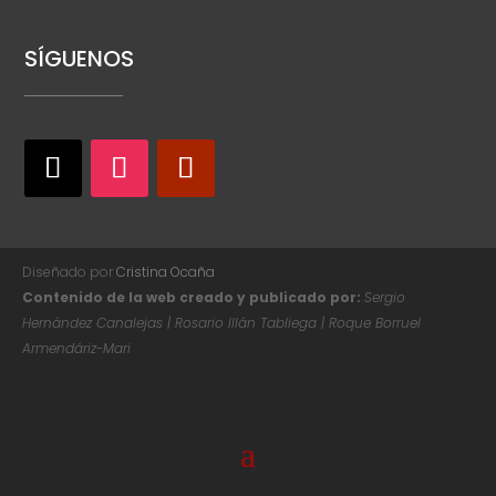
SÍGUENOS
Diseñado por
Cristina Ocaña
Contenido de la web creado y publicado por:
Sergio
Hernández Canalejas | Rosario Illán Tabliega | Roque Borruel
Armendáriz-Mari