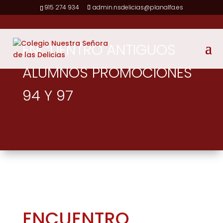
915 274 934
admin.nsdelicias@planalfa.es
ENCUENTRO ANTIGUOS
ALUMNOS PROMOCIONES
94 Y 97
ENCUENTRO