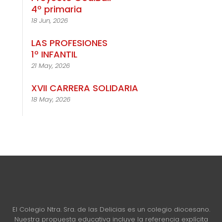
4º primaria
18 Jun, 2026
LAS PROFESIONES
1º INFANTIL
21 May, 2026
XVII CARRERA SOLIDARIA
18 May, 2026
El Colegio Ntra. Sra. de las Delicias es un colegio diocesano.
Nuestra propuesta educativa incluye la referencia explícita