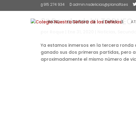
915 274 934
admin.nsdelicias@planalfa.es
3ª Ronda del II TORNEO 
INICIO
EL COLEGIO
ETAPAS
AT
por
Roque
|
Ene 31, 2020
|
Noticias
,
Secunda
Ya estamos inmersos en la tercera ronda 
ganado sus dos primeras partidas, pero al 
aproximadamente el mismo número de victor