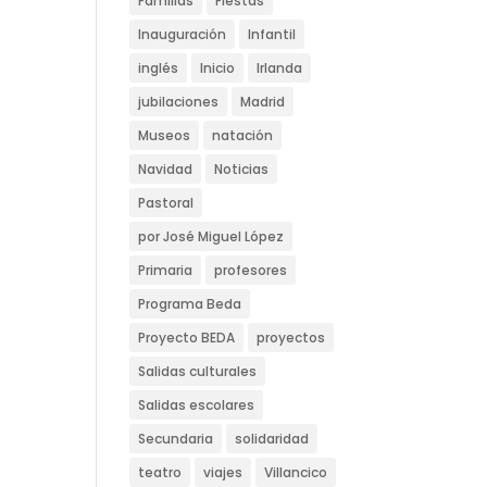
Familias
Fiestas
Inauguración
Infantil
inglés
Inicio
Irlanda
jubilaciones
Madrid
Museos
natación
Navidad
Noticias
Pastoral
por José Miguel López
Primaria
profesores
Programa Beda
Proyecto BEDA
proyectos
Salidas culturales
Salidas escolares
Secundaria
solidaridad
teatro
viajes
Villancico