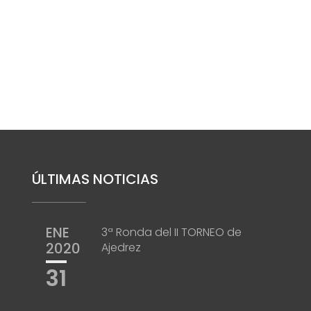
ÚLTIMAS NOTICIAS
ENE
3ª Ronda del II TORNEO de
2020
Ajedrez
31