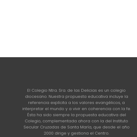
El Colegio Ntra. Sra. de las Delicias es un colegio
diocesano. Nuestra propuesta educativa incluye la
referencia explícita a los valores evangélicos, a
interpretar el mundo y a vivir en coherencia con la fe.
Ésta ha sido siempre la propuesta educativa del
Colegio, complementada ahora con la del Instituto
Secular Cruzadas de Santa María, que desde el año
2000 dirige y gestiona el Centro.