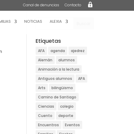
L
Canal de denuncias
Contacto
o
g
i
n
MILIAS
NOTICIAS
ALEXIA
Etiquetas
AFA
agenda
ajedrez
n
Alemán
alumnos
Animación a la lectura
Antiguos alumnos
APA
Arts
bilingüismo
Camino de Santiago
Ciencias
colegio
Cuento
deporte
Encuentros
Eventos