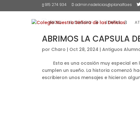
915 274 934
admin.nsdelicias@planalfa.es
INICIO
EL COLEGIO
ETAPAS
AT
ABRIMOS LA CÁPSULA D
por
Charo
|
Oct 28, 2024
|
Antiguos Alumn
Esta es una ocasión muy especial en la
cumplen un sueño. La historia comenzó ha
escribieron unos mensajes e hicieron algun