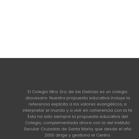
El Colegio Ntra. Sra. de las Delicias es un colegio
diocesano. Nuestra propuesta educativa incluye la
referencia explícita a los valores evangélicos, a
interpretar el mundo y a vivir en coherencia con la fe.
Ésta ha sido siempre la propuesta educativa del
Colegio, complementada ahora con la del Instituto
Secular Cruzadas de Santa María, que desde el año
2000 dirige y gestiona el Centro.