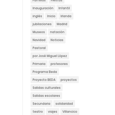
Familias
Fiestas
Inauguración
Infantil
inglés
Inicio
Irlanda
jubilaciones
Madrid
Museos
natación
Navidad
Noticias
Pastoral
por José Miguel López
Primaria
profesores
Programa Beda
Proyecto BEDA
proyectos
Salidas culturales
Salidas escolares
Secundaria
solidaridad
teatro
viajes
Villancico