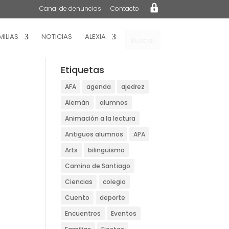
L
Canal de denuncias
Contacto
o
g
i
n
MILIAS
NOTICIAS
ALEXIA
Etiquetas
AFA
agenda
ajedrez
Alemán
alumnos
Animación a la lectura
Antiguos alumnos
APA
Arts
bilingüismo
Camino de Santiago
Ciencias
colegio
Cuento
deporte
Encuentros
Eventos