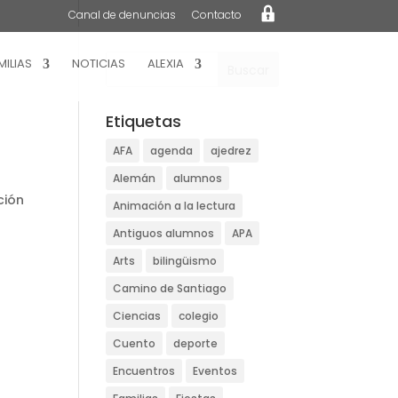
L
Canal de denuncias
Contacto
o
g
i
n
MILIAS
NOTICIAS
ALEXIA
Etiquetas
AFA
agenda
ajedrez
Alemán
alumnos
ción
Animación a la lectura
Antiguos alumnos
APA
Arts
bilingüismo
Camino de Santiago
Ciencias
colegio
Cuento
deporte
Encuentros
Eventos