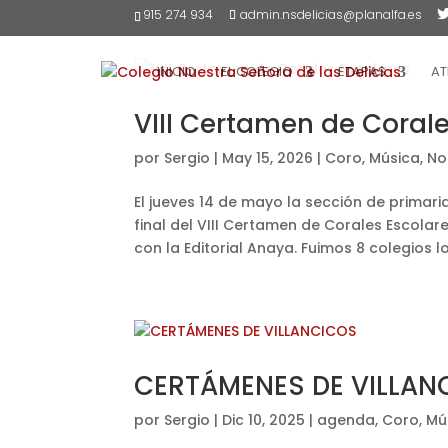
915 274 934
admin.nsdelicias@planalfa.es
INICIO
EL COLEGIO
ETAPAS
AT
VIII Certamen de Corale
por
Sergio
|
May 15, 2026
|
Coro
,
Música
,
No
El jueves 14 de mayo la sección de primar
final del VIII Certamen de Corales Escola
con la Editorial Anaya. Fuimos 8 colegios l
CERTÁMENES DE VILLAN
por
Sergio
|
Dic 10, 2025
|
agenda
,
Coro
,
Mú