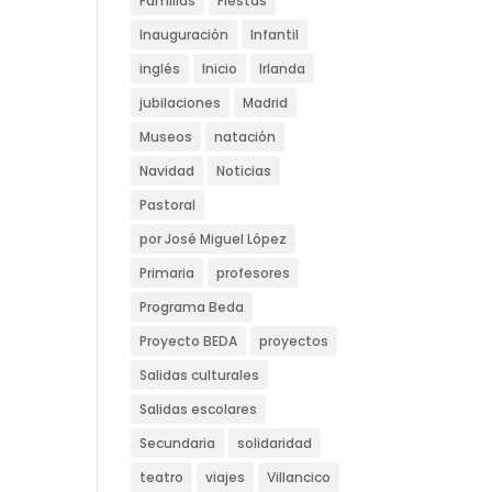
Familias
Fiestas
Inauguración
Infantil
inglés
Inicio
Irlanda
jubilaciones
Madrid
Museos
natación
Navidad
Noticias
Pastoral
por José Miguel López
Primaria
profesores
s
Programa Beda
Proyecto BEDA
proyectos
Salidas culturales
Salidas escolares
Secundaria
solidaridad
teatro
viajes
Villancico