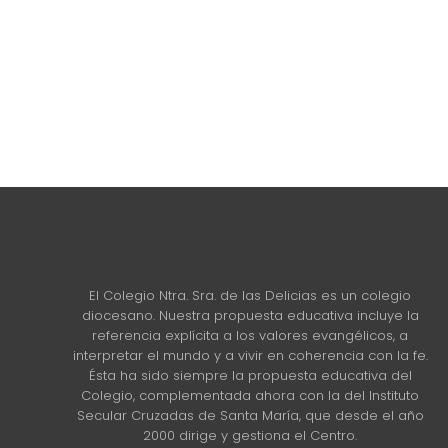
El Colegio Ntra. Sra. de las Delicias es un colegio
diocesano. Nuestra propuesta educativa incluye la
referencia explícita a los valores evangélicos, a
interpretar el mundo y a vivir en coherencia con la fe.
Ésta ha sido siempre la propuesta educativa del
Colegio, complementada ahora con la del Instituto
Secular Cruzadas de Santa María, que desde el año
2000 dirige y gestiona el Centro.