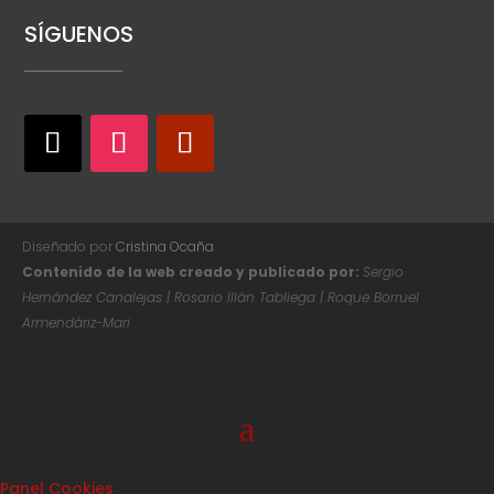
SÍGUENOS
Diseñado por
Cristina Ocaña
Contenido de la web creado y publicado por:
Sergio
Hernández Canalejas | Rosario Illán Tabliega | Roque Borruel
Armendáriz-Mari
Panel Cookies