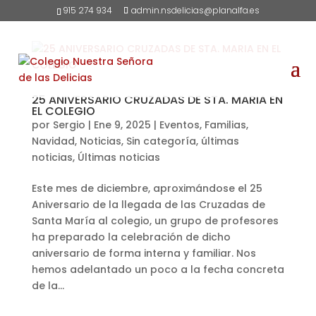
915 274 934
admin.nsdelicias@planalfa.es
25 ANIVERSARIO CRUZADAS DE STA. MARIA EN
EL COLEGIO
por
Sergio
|
Ene 9, 2025
|
Eventos
,
Familias
,
Navidad
,
Noticias
,
Sin categoría
,
últimas
noticias
,
Últimas noticias
Este mes de diciembre, aproximándose el 25
Aniversario de la llegada de las Cruzadas de
Santa María al colegio, un grupo de profesores
ha preparado la celebración de dicho
aniversario de forma interna y familiar. Nos
hemos adelantado un poco a la fecha concreta
de la...