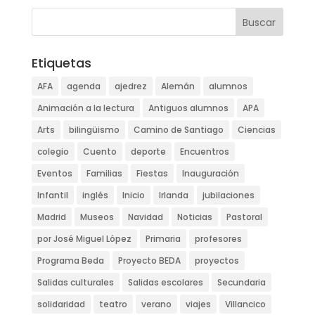
Etiquetas
AFA
agenda
ajedrez
Alemán
alumnos
Animación a la lectura
Antiguos alumnos
APA
Arts
bilingüismo
Camino de Santiago
Ciencias
colegio
Cuento
deporte
Encuentros
Eventos
Familias
Fiestas
Inauguración
Infantil
inglés
Inicio
Irlanda
jubilaciones
Madrid
Museos
Navidad
Noticias
Pastoral
por José Miguel López
Primaria
profesores
Programa Beda
Proyecto BEDA
proyectos
Salidas culturales
Salidas escolares
Secundaria
solidaridad
teatro
verano
viajes
Villancico