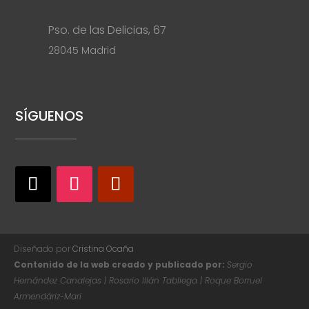
Pso. de las Delicias, 67
28045 Madrid
SÍGUENOS
Diseñado por
Cristina Ocaña
Contenido de la web creado y publicado por:
Sergio
Hernández Canalejas | Rosario Illán Tabliega | Roque Borruel
Armendáriz-Mari