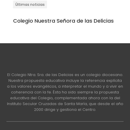
Últimas noticias
Colegio Nuestra Señora de las Delicias
El Colegio Ntra. Sra. de las Delicias es un colegio diocesano.
Nuestra propuesta educativa incluye la referencia explícita
a los valores evangélicos, a interpretar el mundo y a vivir en
coherencia con la fe. Ésta ha sido siempre la propuesta
educativa del Colegio, complementada ahora con la del
Instituto Secular Cruzadas de Santa María, que desde el año
2000 dirige y gestiona el Centro.