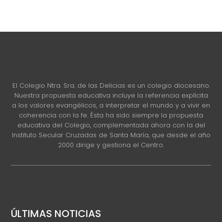
El Colegio Ntra. Sra. de las Delicias es un colegio diocesano.
Nuestra propuesta educativa incluye la referencia explícita
a los valores evangélicos, a interpretar el mundo y a vivir en
coherencia con la fe. Ésta ha sido siempre la propuesta
educativa del Colegio, complementada ahora con la del
Instituto Secular Cruzadas de Santa María, que desde el año
2000 dirige y gestiona el Centro.
ÚLTIMAS NOTICIAS