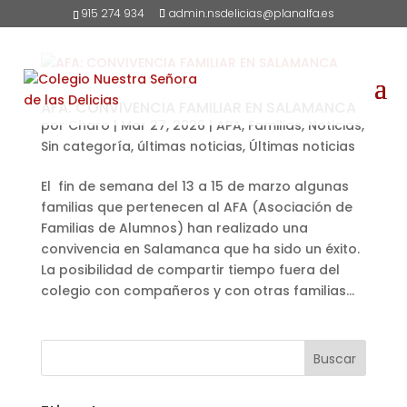
915 274 934
admin.nsdelicias@planalfa.es
AFA: CONVIVENCIA FAMILIAR EN SALAMANCA
por
Charo
|
Mar 27, 2026
|
APA
,
Familias
,
Noticias
,
Sin categoría
,
últimas noticias
,
Últimas noticias
El fin de semana del 13 a 15 de marzo algunas
familias que pertenecen al AFA (Asociación de
Familias de Alumnos) han realizado una
convivencia en Salamanca que ha sido un éxito.
La posibilidad de compartir tiempo fuera del
colegio con compañeros y con otras familias...