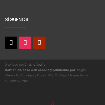
SÍGUENOS
Diseñado por
Cristina Ocaña
Contenido de la web creado y publicado por:
Sergio
Hernández Canalejas | Rosario Illán Tabliega | Roque Borruel
Armendáriz-Mari