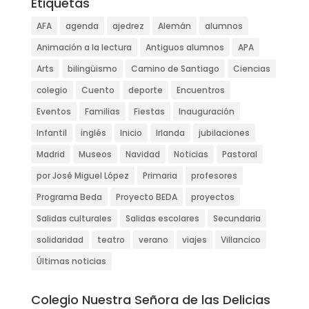
Etiquetas
AFA
agenda
ajedrez
Alemán
alumnos
Animación a la lectura
Antiguos alumnos
APA
Arts
bilingüismo
Camino de Santiago
Ciencias
colegio
Cuento
deporte
Encuentros
Eventos
Familias
Fiestas
Inauguración
Infantil
inglés
Inicio
Irlanda
jubilaciones
Madrid
Museos
Navidad
Noticias
Pastoral
por José Miguel López
Primaria
profesores
Programa Beda
Proyecto BEDA
proyectos
Salidas culturales
Salidas escolares
Secundaria
solidaridad
teatro
verano
viajes
Villancico
Últimas noticias
Colegio Nuestra Señora de las Delicias