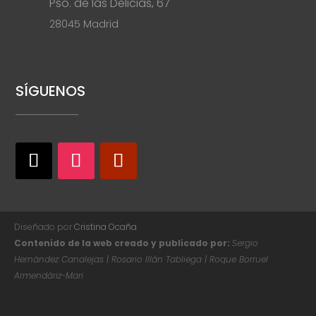
Pso. de las Delicias, 67
28045 Madrid
SÍGUENOS
Diseñado por
Cristina Ocaña
Contenido de la web creado y publicado por:
Sergio
Hernández Canalejas | Rosario Illán Tabliega | Roque Borruel
Armendáriz-Mari