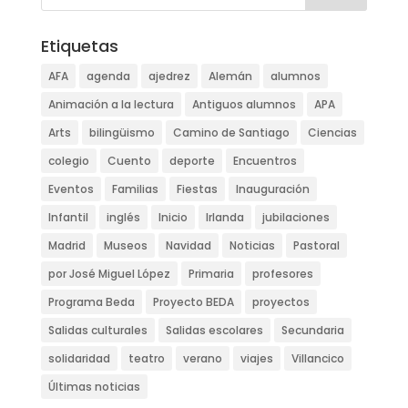
Etiquetas
AFA
agenda
ajedrez
Alemán
alumnos
Animación a la lectura
Antiguos alumnos
APA
Arts
bilingüismo
Camino de Santiago
Ciencias
colegio
Cuento
deporte
Encuentros
Eventos
Familias
Fiestas
Inauguración
Infantil
inglés
Inicio
Irlanda
jubilaciones
Madrid
Museos
Navidad
Noticias
Pastoral
por José Miguel López
Primaria
profesores
Programa Beda
Proyecto BEDA
proyectos
Salidas culturales
Salidas escolares
Secundaria
solidaridad
teatro
verano
viajes
Villancico
Últimas noticias