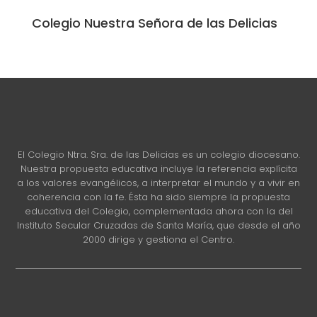
Colegio Nuestra Señora de las Delicias
El Colegio Ntra. Sra. de las Delicias es un colegio diocesano.
Nuestra propuesta educativa incluye la referencia explícita
a los valores evangélicos, a interpretar el mundo y a vivir en
coherencia con la fe. Ésta ha sido siempre la propuesta
educativa del Colegio, complementada ahora con la del
Instituto Secular Cruzadas de Santa María, que desde el año
2000 dirige y gestiona el Centro.