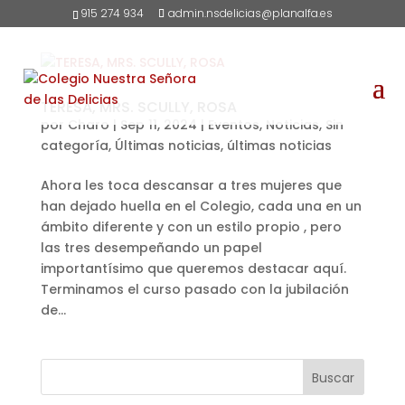
915 274 934
admin.nsdelicias@planalfa.es
TERESA, MRS. SCULLY, ROSA
por
Charo
|
Sep 11, 2024
|
Eventos
,
Noticias
,
Sin
categoría
,
Últimas noticias
,
últimas noticias
Ahora les toca descansar a tres mujeres que
han dejado huella en el Colegio, cada una en un
ámbito diferente y con un estilo propio , pero
las tres desempeñando un papel
importantísimo que queremos destacar aquí.
Terminamos el curso pasado con la jubilación
de...