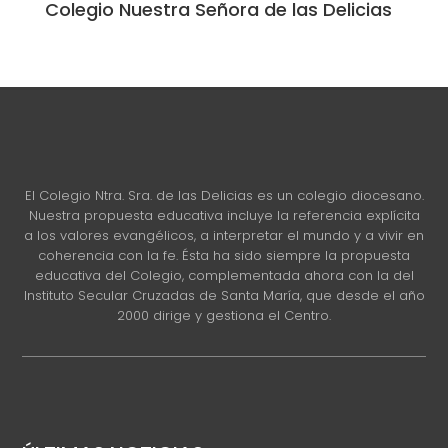
Colegio Nuestra Señora de las Delicias
El Colegio Ntra. Sra. de las Delicias es un colegio diocesano.
Nuestra propuesta educativa incluye la referencia explícita
a los valores evangélicos, a interpretar el mundo y a vivir en
coherencia con la fe. Ésta ha sido siempre la propuesta
educativa del Colegio, complementada ahora con la del
Instituto Secular Cruzadas de Santa María, que desde el año
2000 dirige y gestiona el Centro.