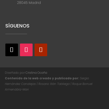
28045 Madrid
SÍGUENOS
Diseñado por
Cristina Ocaña
Contenido de la web creado y publicado por:
Sergio
Hernández Canalejas | Rosario Illán Tabliega | Roque Borruel
Armendáriz-Mari