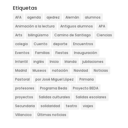
Etiquetas
AFA
agenda
ajedrez
Alemán
alumnos
Animación a la lectura
Antiguos alumnos
APA
Arts
bilingüismo
Camino de Santiago
Ciencias
colegio
Cuento
deporte
Encuentros
Eventos
Familias
Fiestas
Inauguración
Infantil
inglés
Inicio
Irlanda
jubilaciones
Madrid
Museos
natación
Navidad
Noticias
Pastoral
por José Miguel López
Primaria
profesores
Programa Beda
Proyecto BEDA
proyectos
Salidas culturales
Salidas escolares
Secundaria
solidaridad
teatro
viajes
Villancico
Últimas noticias