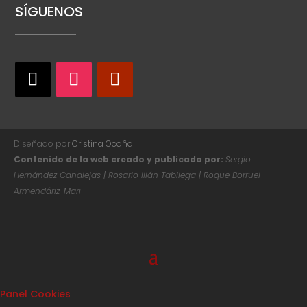
SÍGUENOS
Diseñado por
Cristina Ocaña
Contenido de la web creado y publicado por:
Sergio
Hernández Canalejas | Rosario Illán Tabliega | Roque Borruel
Armendáriz-Mari
Panel Cookies