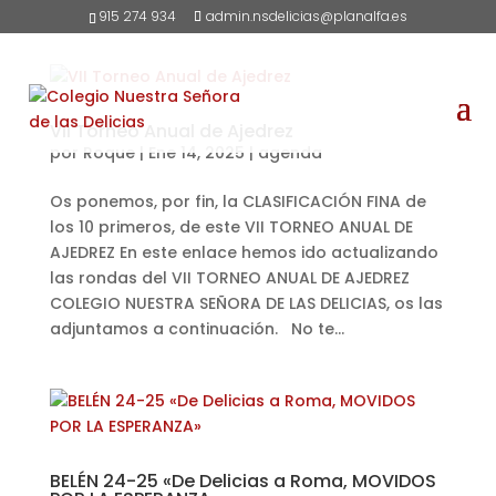
915 274 934
admin.nsdelicias@planalfa.es
VII Torneo Anual de Ajedrez
por
Roque
|
Ene 14, 2025
|
agenda
Os ponemos, por fin, la CLASIFICACIÓN FINA de
los 10 primeros, de este VII TORNEO ANUAL DE
AJEDREZ En este enlace hemos ido actualizando
las rondas del VII TORNEO ANUAL DE AJEDREZ
COLEGIO NUESTRA SEÑORA DE LAS DELICIAS, os las
adjuntamos a continuación. No te...
BELÉN 24-25 «De Delicias a Roma, MOVIDOS