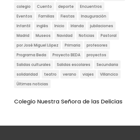
colegio
Cuento
deporte
Encuentros
Eventos
Familias
Fiestas
Inauguración
Infantil
inglés
Inicio
Irlanda
jubilaciones
Madrid
Museos
Navidad
Noticias
Pastoral
por José Miguel López
Primaria
profesores
Programa Beda
Proyecto BEDA
proyectos
Salidas culturales
Salidas escolares
Secundaria
solidaridad
teatro
verano
viajes
Villancico
Últimas noticias
Colegio Nuestra Señora de las Delicias