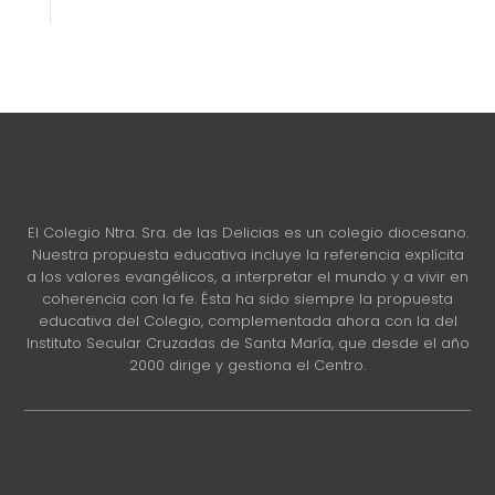
El Colegio Ntra. Sra. de las Delicias es un colegio diocesano.
Nuestra propuesta educativa incluye la referencia explícita
a los valores evangélicos, a interpretar el mundo y a vivir en
coherencia con la fe. Ésta ha sido siempre la propuesta
educativa del Colegio, complementada ahora con la del
Instituto Secular Cruzadas de Santa María, que desde el año
2000 dirige y gestiona el Centro.