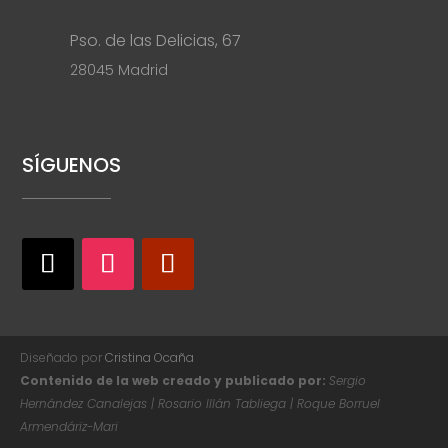
Pso. de las Delicias, 67
28045 Madrid
SÍGUENOS
Diseñado por
Cristina Ocaña
Contenido de la web creado y publicado por:
Sergio
Hernández Canalejas | Rosario Illán Tabliega | Roque Borruel
Armendáriz-Mari