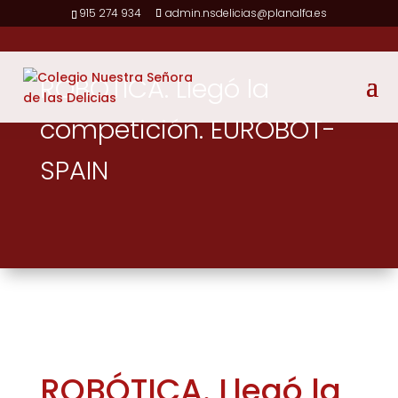
915 274 934
admin.nsdelicias@planalfa.es
ROBÓTICA. Llegó la
competición. EUROBOT-
SPAIN
ROBÓTICA. Llegó la