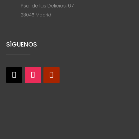
Pso. de las Delicias, 67
28045 Madrid
SÍGUENOS