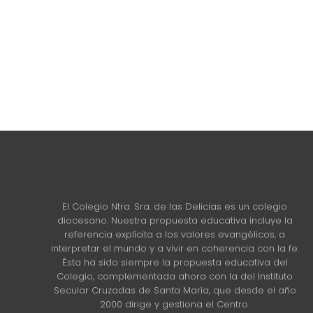
El Colegio Ntra. Sra. de las Delicias es un colegio
diocesano. Nuestra propuesta educativa incluye la
referencia explícita a los valores evangélicos, a
interpretar el mundo y a vivir en coherencia con la fe.
Ésta ha sido siempre la propuesta educativa del
Colegio, complementada ahora con la del Instituto
Secular Cruzadas de Santa María, que desde el año
2000 dirige y gestiona el Centro.