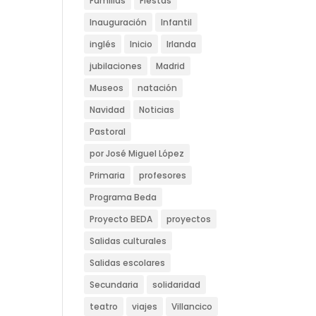
Familias
Fiestas
Inauguración
Infantil
inglés
Inicio
Irlanda
jubilaciones
Madrid
Museos
natación
Navidad
Noticias
Pastoral
por José Miguel López
Primaria
profesores
Programa Beda
Proyecto BEDA
proyectos
Salidas culturales
Salidas escolares
Secundaria
solidaridad
teatro
viajes
Villancico