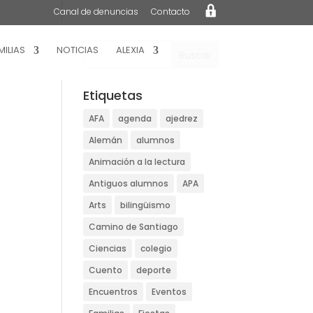
L
Canal de denuncias
Contacto
o
g
i
n
MILIAS
NOTICIAS
ALEXIA
Etiquetas
AFA
agenda
ajedrez
Alemán
alumnos
Animación a la lectura
Antiguos alumnos
APA
Arts
bilingüismo
Camino de Santiago
Ciencias
colegio
Cuento
deporte
Encuentros
Eventos