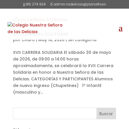
915 274 934
admin.nsdelicias@planalfa.es
XVII CARRERA SOLIDARIA
por
Charo
|
May 18, 2026
|
Sin categoría
XVII CARRERA SOLIDARIA El sábado 30 de mayo
de 2026, de 09:00 a 14:00 horas
aproximadamente, se celebrará la XVII Carrera
Solidaria en honor a Nuestra Señora de las
Delicias. CATEGORÍAS Y PARTICIPANTES Alumnos
de nuevo ingreso (Chupetines) 1º Infantil
(masculino y...