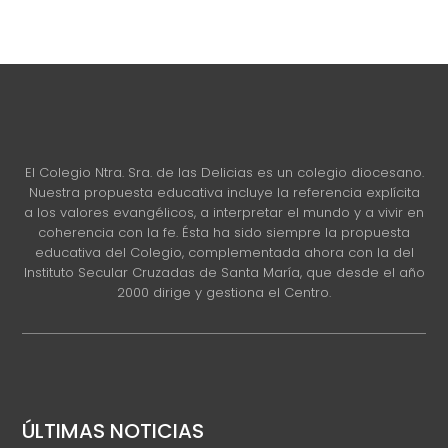
El Colegio Ntra. Sra. de las Delicias es un colegio diocesano.
Nuestra propuesta educativa incluye la referencia explícita
a los valores evangélicos, a interpretar el mundo y a vivir en
coherencia con la fe. Ésta ha sido siempre la propuesta
educativa del Colegio, complementada ahora con la del
Instituto Secular Cruzadas de Santa María, que desde el año
2000 dirige y gestiona el Centro.
ÚLTIMAS NOTICIAS