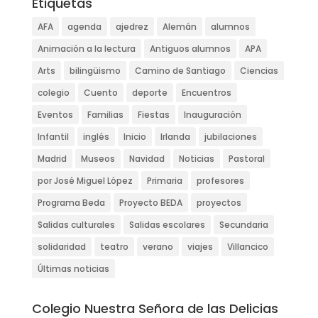
Etiquetas
AFA
agenda
ajedrez
Alemán
alumnos
Animación a la lectura
Antiguos alumnos
APA
Arts
bilingüismo
Camino de Santiago
Ciencias
colegio
Cuento
deporte
Encuentros
Eventos
Familias
Fiestas
Inauguración
Infantil
inglés
Inicio
Irlanda
jubilaciones
Madrid
Museos
Navidad
Noticias
Pastoral
por José Miguel López
Primaria
profesores
Programa Beda
Proyecto BEDA
proyectos
Salidas culturales
Salidas escolares
Secundaria
solidaridad
teatro
verano
viajes
Villancico
Últimas noticias
Colegio Nuestra Señora de las Delicias