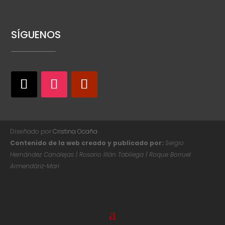
SÍGUENOS
Diseñado por
Cristina Ocaña
Contenido de la web creado y publicado por:
Sergio
Hernández Canalejas | Rosario Illán Tabliega | Roque Borruel
Armendáriz-Mari