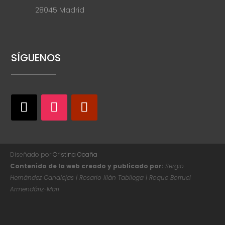
28045 Madrid
SÍGUENOS
Diseñado por
Cristina Ocaña
Contenido de la web creado y publicado por:
Sergio
Hernández Canalejas | Rosario Illán Tabliega | Roque Borruel
Armendáriz-Mari