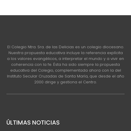
El Colegio Ntra. Sra. de las Delicias es un colegio diocesano.
Nuestra propuesta educativa incluye la referencia explícita
a los valores evangélicos, a interpretar el mundo y a vivir en
coherencia con la fe. Ésta ha sido siempre la propuesta
educativa del Colegio, complementada ahora con la del
Instituto Secular Cruzadas de Santa María, que desde el año
2000 dirige y gestiona el Centro.
ÚLTIMAS NOTICIAS