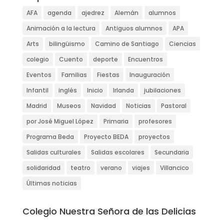
AFA
agenda
ajedrez
Alemán
alumnos
Animación a la lectura
Antiguos alumnos
APA
Arts
bilingüismo
Camino de Santiago
Ciencias
colegio
Cuento
deporte
Encuentros
Eventos
Familias
Fiestas
Inauguración
Infantil
inglés
Inicio
Irlanda
jubilaciones
Madrid
Museos
Navidad
Noticias
Pastoral
por José Miguel López
Primaria
profesores
Programa Beda
Proyecto BEDA
proyectos
Salidas culturales
Salidas escolares
Secundaria
solidaridad
teatro
verano
viajes
Villancico
Últimas noticias
Colegio Nuestra Señora de las Delicias