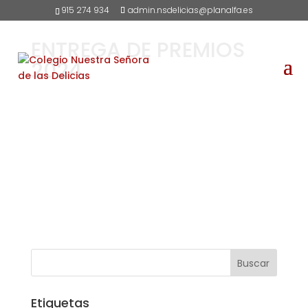
915 274 934
admin.nsdelicias@planalfa.es
ENTREGA DE PREMIOS
2024
Etiquetas