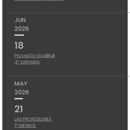
JUN
2026
18
Proyecto GoalBall
4º primaria
MAY
2026
21
LAS PROFESIONES
1º INFANTIL