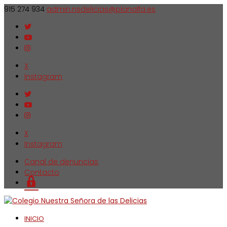
915 274 934
admin.nsdelicias@planalfa.es
X
Instagram
X
Instagram
Canal de denuncias
Contacto
Login
INICIO