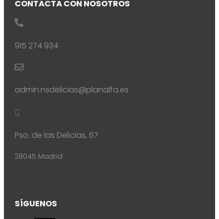
CONTACTA CON NOSOTROS

915 274 934

admin.nsdelicias@planalfa.es

Pso. de las Delicias, 67
28045 Madrid
SÍGUENOS