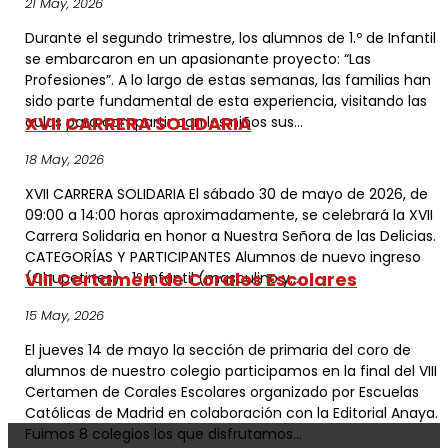
21 May, 2026
Durante el segundo trimestre, los alumnos de 1.º de Infantil
se embarcaron en un apasionante proyecto: “Las
Profesiones”. A lo largo de estas semanas, las familias han
sido parte fundamental de esta experiencia, visitando las
XVII CARRERA SOLIDARIA
aulas para compartir con los niños sus...
18 May, 2026
XVII CARRERA SOLIDARIA El sábado 30 de mayo de 2026, de
09:00 a 14:00 horas aproximadamente, se celebrará la XVII
Carrera Solidaria en honor a Nuestra Señora de las Delicias.
CATEGORÍAS Y PARTICIPANTES Alumnos de nuevo ingreso
VIII Certamen de Corales Escolares
(Chupetines) 1º Infantil (masculino y...
15 May, 2026
El jueves 14 de mayo la sección de primaria del coro de
alumnos de nuestro colegio participamos en la final del VIII
Certamen de Corales Escolares organizado por Escuelas
Católicas de Madrid en colaboración con la Editorial Anaya.
Fuimos 8 colegios los que disfrutamos...