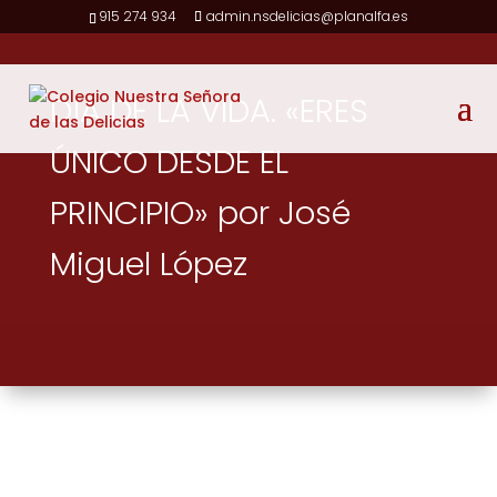
915 274 934
admin.nsdelicias@planalfa.es
DÍA DE LA VIDA. «ERES
ÚNICO DESDE EL
PRINCIPIO» por José
Miguel López