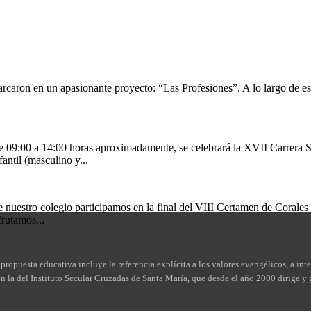
arcaron en un apasionante proyecto: “Las Profesiones”. A lo largo de es
0 a 14:00 horas aproximadamente, se celebrará la XVII Carrera So
til (masculino y...
e nuestro colegio participamos en la final del VIII Certamen de Corale
frutamos...
propuesta educativa incluye la referencia explícita a los valores evangélicos, a inte
la del Instituto Secular Cruzadas de Santa María, que desde el año 2000 dirige y 