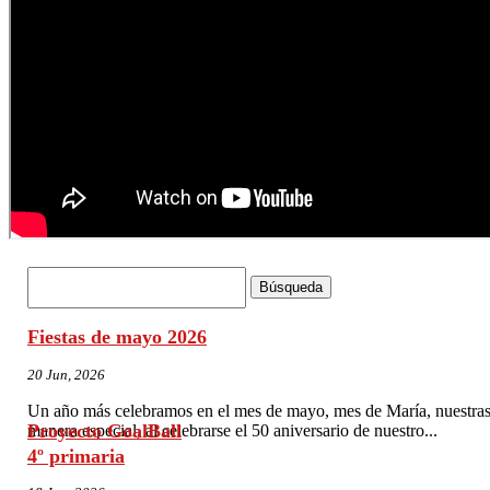
Buscar:
Fiestas de mayo 2026
20 Jun, 2026
Un año más celebramos en el mes de mayo, mes de María, nuestras f
Proyecto GoalBall
manera especial, al celebrarse el 50 aniversario de nuestro...
4º primaria