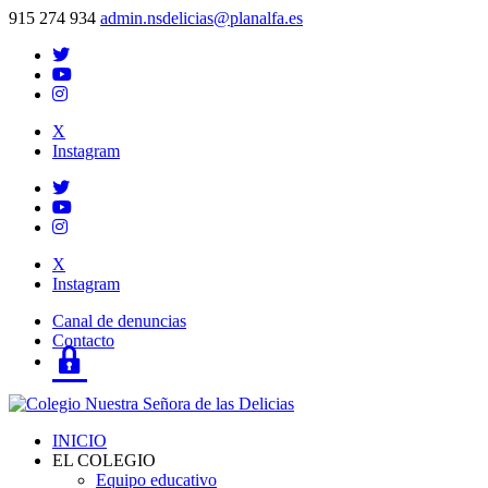
915 274 934
admin.nsdelicias@planalfa.es
X
Instagram
X
Instagram
Canal de denuncias
Contacto
Login
INICIO
EL COLEGIO
Equipo educativo