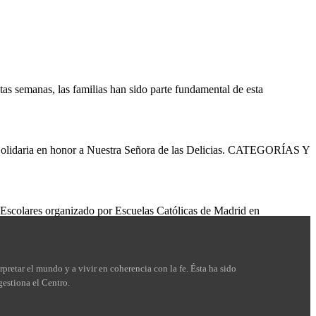
tas semanas, las familias han sido parte fundamental de esta
lidaria en honor a Nuestra Señora de las Delicias. CATEGORÍAS Y
s Escolares organizado por Escuelas Católicas de Madrid en
rpretar el mundo y a vivir en coherencia con la fe. Ésta ha sido
gestiona el Centro.