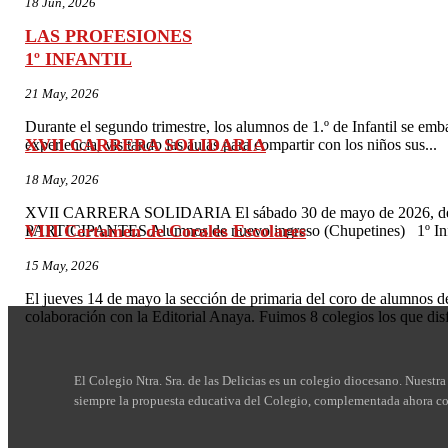
18 Jun, 2026
LAS PROFESIONES
1º INFANTIL
21 May, 2026
Durante el segundo trimestre, los alumnos de 1.º de Infantil se emb
XVII CARRERA SOLIDARIA
experiencia, visitando las aulas para compartir con los niños sus...
18 May, 2026
XVII CARRERA SOLIDARIA El sábado 30 de mayo de 2026, de 09:0
VIII Certamen de Corales Escolares
PARTICIPANTES Alumnos de nuevo ingreso (Chupetines) 1º Infan
15 May, 2026
El jueves 14 de mayo la sección de primaria del coro de alumnos d
colaboración con la Editorial Anaya. Fuimos 8 colegios los que dis
El Colegio Ntra. Sra. de las Delicias es un colegio diocesano. Nuestra 
siempre la propuesta educativa del Colegio, complementada ahora con 