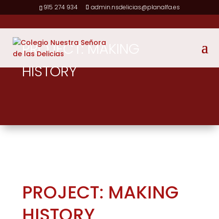
915 274 934
admin.nsdelicias@planalfa.es
PROJECT: MAKING
HISTORY
PROJECT: MAKING
HISTORY