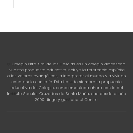
El Colegio Ntra. Sra. de las Delicias es un colegio diocesano.
Nuestra propuesta educativa incluye la referencia explícita
a los valores evangélicos, a interpretar el mundo y a vivir en
coherencia con la fe. Ésta ha sido siempre la propuesta
educativa del Colegio, complementada ahora con la del
Instituto Secular Cruzadas de Santa María, que desde el año
2000 dirige y gestiona el Centro.