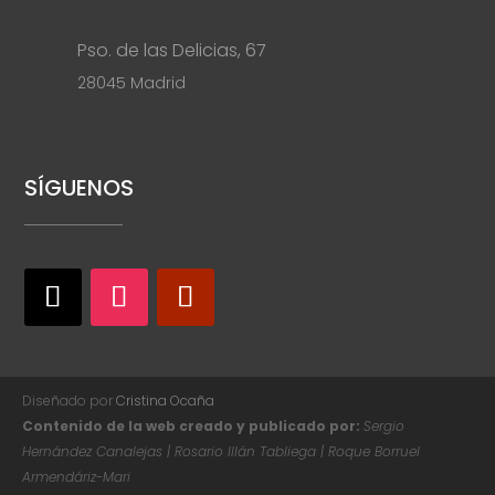
Pso. de las Delicias, 67
28045 Madrid
SÍGUENOS
Diseñado por
Cristina Ocaña
Contenido de la web creado y publicado por:
Sergio
Hernández Canalejas | Rosario Illán Tabliega | Roque Borruel
Armendáriz-Mari