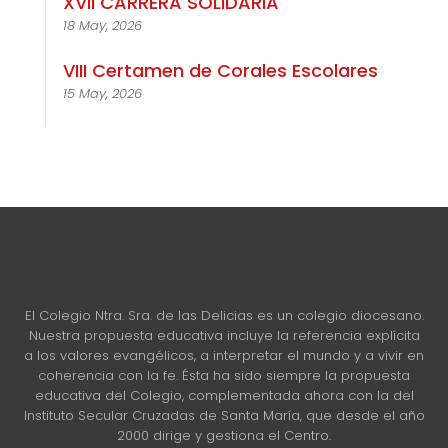
XVII CARRERA SOLIDARIA
18 May, 2026
VIII Certamen de Corales Escolares
15 May, 2026
El Colegio Ntra. Sra. de las Delicias es un colegio diocesano.
Nuestra propuesta educativa incluye la referencia explícita
a los valores evangélicos, a interpretar el mundo y a vivir en
coherencia con la fe. Ésta ha sido siempre la propuesta
educativa del Colegio, complementada ahora con la del
Instituto Secular Cruzadas de Santa María, que desde el año
2000 dirige y gestiona el Centro.