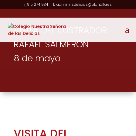
915 274 934
admin.nsdelicias@planalfa.es
VISITA DEL ILUSTRADOR
RAFAEL SALMERÓN
8 de mayo
VISITA DEL