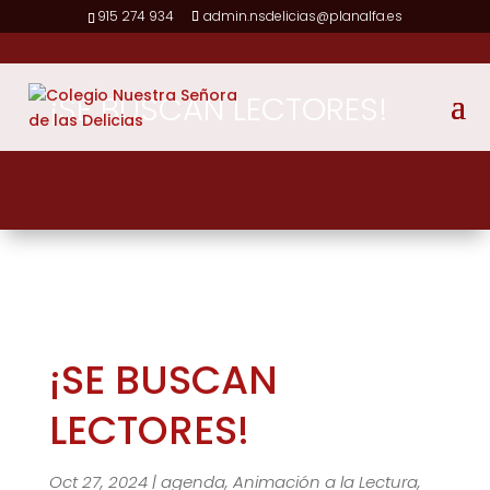
915 274 934
admin.nsdelicias@planalfa.es
¡SE BUSCAN LECTORES!
¡SE BUSCAN
LECTORES!
Oct 27, 2024
|
agenda
,
Animación a la Lectura
,