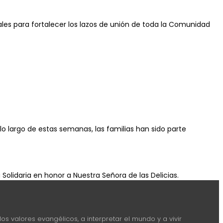
les para fortalecer los lazos de unión de toda la Comunidad
lo largo de estas semanas, las familias han sido parte
olidaria en honor a Nuestra Señora de las Delicias.
los valores evangélicos, a interpretar el mundo y a vivir