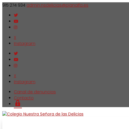
915 274 934
admin.nsdelicias@planalfa.es
X
Instagram
X
Instagram
Canal de denuncias
Contacto
Login