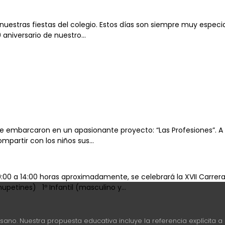
stras fiestas del colegio. Estos días son siempre muy especia
aniversario de nuestro...
 se embarcaron en un apasionante proyecto: “Las Profesiones”. A 
partir con los niños sus...
00 a 14:00 horas aproximadamente, se celebrará la XVII Carrera S
etines) 1º Infantil (masculino y...
esano. Nuestra propuesta educativa incluye la referencia explícita a 