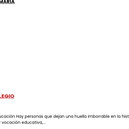
IMARIA
LEGIO
cación Hay personas que dejan una huella imborrable en la histor
 vocación educativa,...