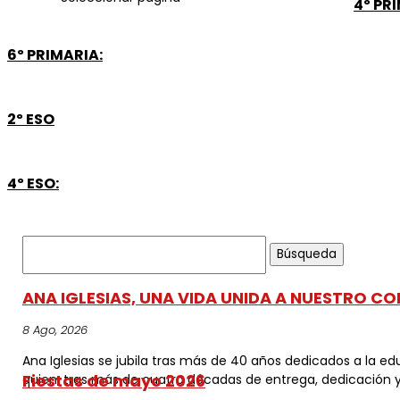
4º PR
6º PRIMARIA:
2º ESO
4º ESO:
Buscar:
ANA IGLESIAS, UNA VIDA UNIDA A NUESTRO CO
8 Ago, 2026
Ana Iglesias se jubila tras más de 40 años dedicados a la edu
Fiestas de mayo 2026
quien, tras más de cuatro décadas de entrega, dedicación y