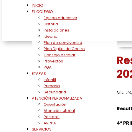
INICIO
Res
EL COLEGIO
Equipo educativo
Historia
Instalaciones
Ideario
Plan de convivencia
Plan Digital de Centro
Consejo escolar
Re
Proyectos
PGA
20
ETAPAS
Infantil
Primaria
Mar 24
Secundaria
ATENCIÓN PERSONALIZADA
Orientación
Resul
Atención tutorial
Pastoral
4º PR
ARPPA
SERVICIOS