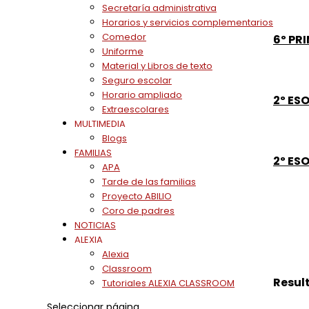
Secretaría administrativa
Horarios y servicios complementarios
Comedor
6º PR
Uniforme
Material y Libros de texto
Seguro escolar
Horario ampliado
2º ES
Extraescolares
MULTIMEDIA
Blogs
FAMILIAS
2º ES
APA
Tarde de las familias
Proyecto ABILIO
Coro de padres
NOTICIAS
ALEXIA
Alexia
Classroom
Resul
Tutoriales ALEXIA CLASSROOM
Seleccionar página