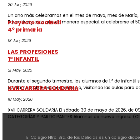
20 Jun, 2026
Un año más celebramos en el mes de mayo, mes de María, nue
Proyecto GoalBall
Educativa y este año de manera especial, al celebrarse el 50 
4º primaria
18 Jun, 2026
LAS PROFESIONES
1º INFANTIL
21 May, 2026
Durante el segundo trimestre, los alumnos de 1.º de Infantil
XVII CARRERA SOLIDARIA
fundamental de esta experiencia, visitando las aulas para com
18 May, 2026
XVII CARRERA SOLIDARIA El sábado 30 de mayo de 2026, de 09:
CATEGORÍAS Y PARTICIPANTES Alumnos de nuevo ingreso (Chup
El Colegio Ntra. Sra. de las Delicias es un colegio dioc