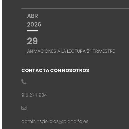
ABR
2026
29
ANIMACIONES A LA LECTURA 2º TRIMESTRE
CONTACTA CON NOSOTROS

915 274 934

admin.nsdelicias@planalfa.es