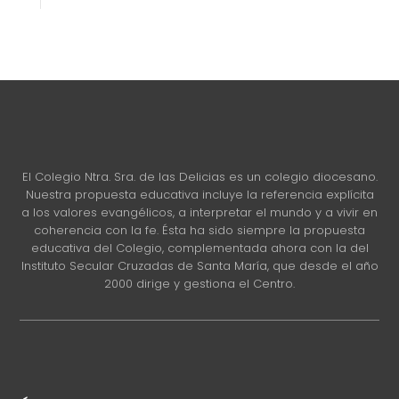
El Colegio Ntra. Sra. de las Delicias es un colegio diocesano.
Nuestra propuesta educativa incluye la referencia explícita
a los valores evangélicos, a interpretar el mundo y a vivir en
coherencia con la fe. Ésta ha sido siempre la propuesta
educativa del Colegio, complementada ahora con la del
Instituto Secular Cruzadas de Santa María, que desde el año
2000 dirige y gestiona el Centro.