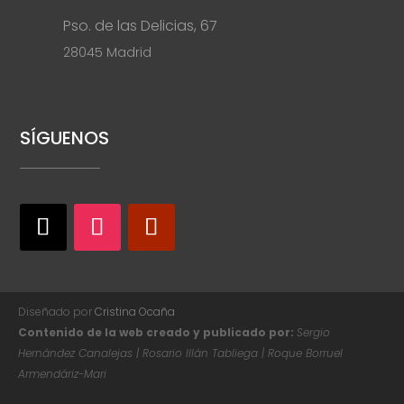
Pso. de las Delicias, 67
28045 Madrid
SÍGUENOS
Diseñado por
Cristina Ocaña
Contenido de la web creado y publicado por:
Sergio
Hernández Canalejas | Rosario Illán Tabliega | Roque Borruel
Armendáriz-Mari