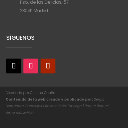
Pso. de las Delicias, 67
28045 Madrid
SÍGUENOS
Diseñado por
Cristina Ocaña
Contenido de la web creado y publicado por:
Sergio
Hernández Canalejas | Rosario Illán Tabliega | Roque Borruel
Armendáriz-Mari