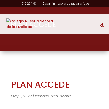
915 274 934
admin.nsdelicias@planalfa.es
PLAN ACCEDE
PLAN ACCEDE
May 11, 2022
|
Primaria
,
Secundaria