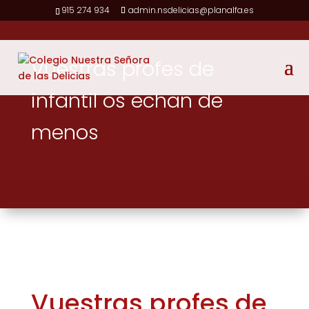
915 274 934
admin.nsdelicias@planalfa.es
Vuestras profes de
infantil os echan de
menos
Vuestras profes de