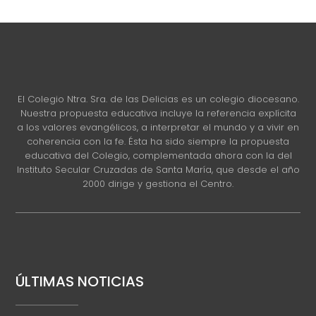
El Colegio Ntra. Sra. de las Delicias es un colegio diocesano.
Nuestra propuesta educativa incluye la referencia explícita
a los valores evangélicos, a interpretar el mundo y a vivir en
coherencia con la fe. Ésta ha sido siempre la propuesta
educativa del Colegio, complementada ahora con la del
Instituto Secular Cruzadas de Santa María, que desde el año
2000 dirige y gestiona el Centro.
ÚLTIMAS NOTICIAS