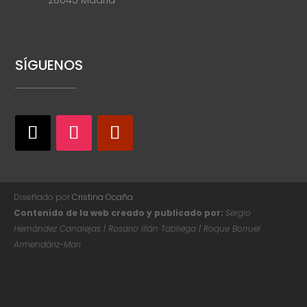
28045 Madrid
SÍGUENOS
Diseñado por
Cristina Ocaña
Contenido de la web creado y publicado por:
Sergio
Hernández Canalejas | Rosario Illán Tabliega | Roque Borruel
Armendáriz-Mari