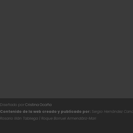
Diseñado por
Cristina Ocaña
Contenido de la web creado y publicado por:
Sergio Hernández Canal
Rosario Illán Tabliega | Roque Borruel Armendáriz-Mari