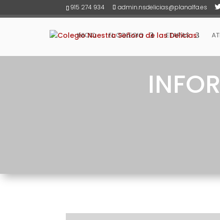
915 274 934
admin.nsdelicias@planalfa.es
INICIO
EL COLEGIO
ETAPAS
AT
INFOR