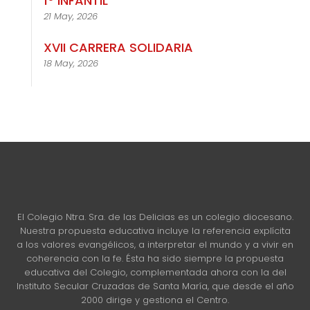
1º INFANTIL
21 May, 2026
XVII CARRERA SOLIDARIA
18 May, 2026
El Colegio Ntra. Sra. de las Delicias es un colegio diocesano.
Nuestra propuesta educativa incluye la referencia explícita
a los valores evangélicos, a interpretar el mundo y a vivir en
coherencia con la fe. Ésta ha sido siempre la propuesta
educativa del Colegio, complementada ahora con la del
Instituto Secular Cruzadas de Santa María, que desde el año
2000 dirige y gestiona el Centro.