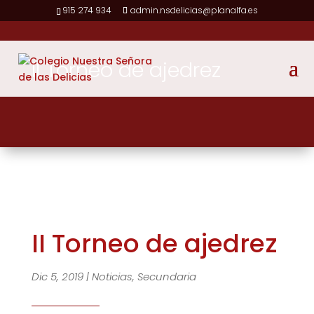
915 274 934
admin.nsdelicias@planalfa.es
II Torneo de ajedrez
II Torneo de ajedrez
Dic 5, 2019
|
Noticias
,
Secundaria