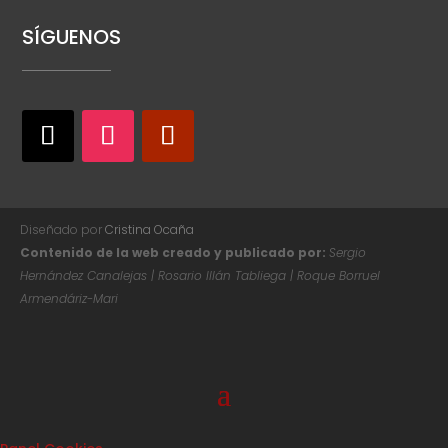
SÍGUENOS
Diseñado por
Cristina Ocaña
Contenido de la web creado y publicado por:
Sergio
Hernández Canalejas | Rosario Illán Tabliega | Roque Borruel
Armendáriz-Mari