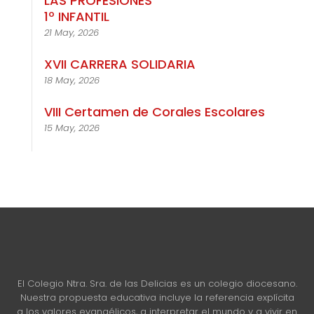
LAS PROFESIONES
1º INFANTIL
21 May, 2026
XVII CARRERA SOLIDARIA
18 May, 2026
VIII Certamen de Corales Escolares
15 May, 2026
El Colegio Ntra. Sra. de las Delicias es un colegio diocesano.
Nuestra propuesta educativa incluye la referencia explícita
a los valores evangélicos, a interpretar el mundo y a vivir en