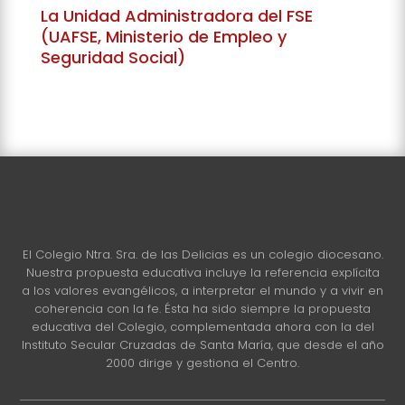
La Unidad Administradora del FSE
(UAFSE, Ministerio de Empleo y
Seguridad Social)
El Colegio Ntra. Sra. de las Delicias es un colegio diocesano.
Nuestra propuesta educativa incluye la referencia explícita
a los valores evangélicos, a interpretar el mundo y a vivir en
coherencia con la fe. Ésta ha sido siempre la propuesta
educativa del Colegio, complementada ahora con la del
Instituto Secular Cruzadas de Santa María, que desde el año
2000 dirige y gestiona el Centro.