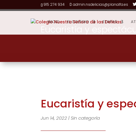
915 274 934
admin.nsdelicias@planalfa.es
INICIO
EL COLEGIO
ETAPAS
AT
Eucaristía y espectácul
Eucaristía y espec
Jun 14, 2022
|
Sin categoría