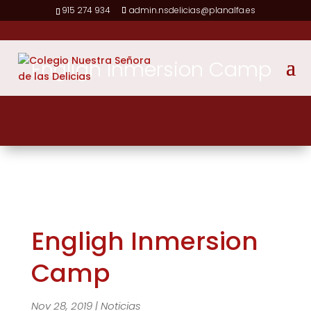
915 274 934
admin.nsdelicias@planalfa.es
Engligh Inmersion Camp
Engligh Inmersion
Camp
Nov 28, 2019
|
Noticias