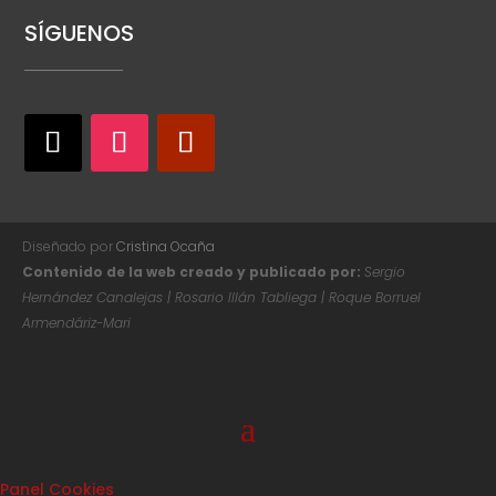
SÍGUENOS
Diseñado por
Cristina Ocaña
Contenido de la web creado y publicado por:
Sergio
Hernández Canalejas | Rosario Illán Tabliega | Roque Borruel
Armendáriz-Mari
Panel Cookies