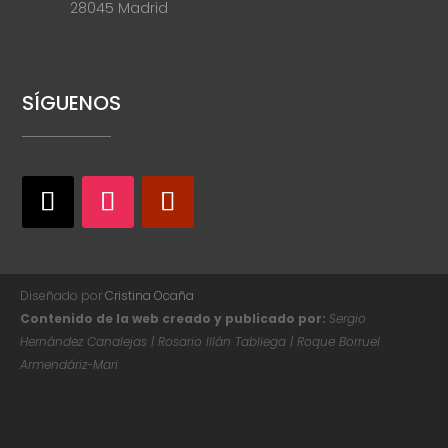
28045 Madrid
SÍGUENOS
Diseñado por
Cristina Ocaña
Contenido de la web creado y publicado por:
Sergio
Hernández Canalejas | Rosario Illán Tabliega | Roque Borruel
Armendáriz-Mari