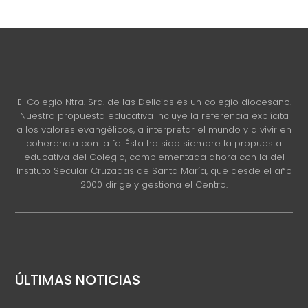
El Colegio Ntra. Sra. de las Delicias es un colegio diocesano.
Nuestra propuesta educativa incluye la referencia explícita
a los valores evangélicos, a interpretar el mundo y a vivir en
coherencia con la fe. Ésta ha sido siempre la propuesta
educativa del Colegio, complementada ahora con la del
Instituto Secular Cruzadas de Santa María, que desde el año
2000 dirige y gestiona el Centro.
ÚLTIMAS NOTICIAS