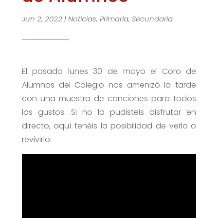
Jun 2, 2022
|
Noticias
,
Primaria
,
Secundaria
El pasado lunes 30 de mayo el Coro de
Alumnos del Colegio nos amenizó la tarde
con una muestra de canciones para todos
los gustos. Si no lo pudisteis disfrutar en
directo, aquí tenéis la posibilidad de verlo o
revivirlo.