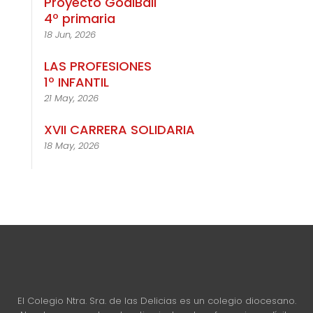
Proyecto GoalBall
4º primaria
18 Jun, 2026
LAS PROFESIONES
1º INFANTIL
21 May, 2026
XVII CARRERA SOLIDARIA
18 May, 2026
El Colegio Ntra. Sra. de las Delicias es un colegio diocesano.