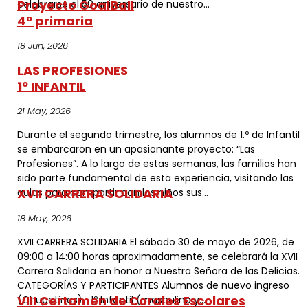
Proyecto GoalBall
celebrarse el 50 aniversario de nuestro...
4º primaria
18 Jun, 2026
LAS PROFESIONES
1º INFANTIL
21 May, 2026
Durante el segundo trimestre, los alumnos de 1.º de Infantil
se embarcaron en un apasionante proyecto: “Las
Profesiones”. A lo largo de estas semanas, las familias han
sido parte fundamental de esta experiencia, visitando las
XVII CARRERA SOLIDARIA
aulas para compartir con los niños sus...
18 May, 2026
XVII CARRERA SOLIDARIA El sábado 30 de mayo de 2026, de
09:00 a 14:00 horas aproximadamente, se celebrará la XVII
Carrera Solidaria en honor a Nuestra Señora de las Delicias.
CATEGORÍAS Y PARTICIPANTES Alumnos de nuevo ingreso
VIII Certamen de Corales Escolares
(Chupetines) 1º Infantil (masculino y...