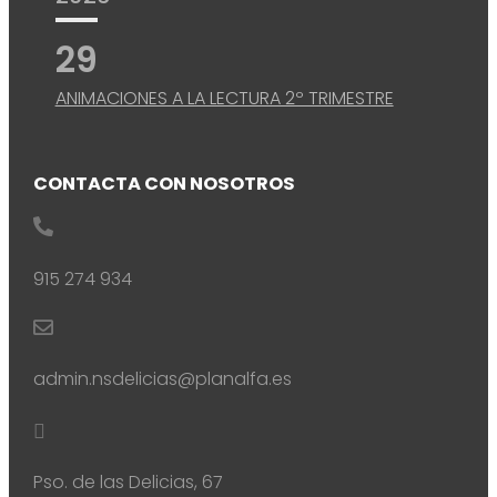
29
ANIMACIONES A LA LECTURA 2º TRIMESTRE
CONTACTA CON NOSOTROS

915 274 934

admin.nsdelicias@planalfa.es

Pso. de las Delicias, 67