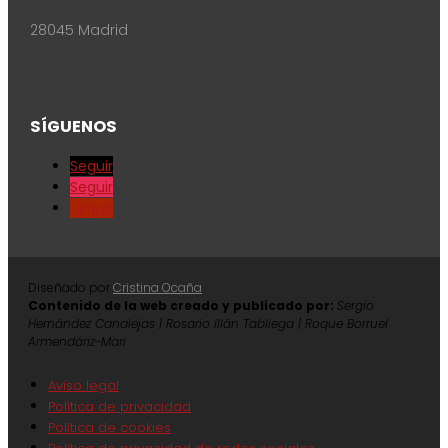
28045 Madrid
SÍGUENOS
Seguir
Seguir
Seguir
Diseñado por
Cristina Ocaña
Contenido de la web creado y publicado por:
Sergio
Hernández Canalejas | Rosario Illán Tabliega | Roque Borruel
Armendáriz-Mari
Aviso legal
Política de privacidad
Política de cookies