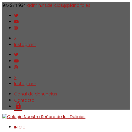
915 274 934
admin.nsdelicias@planalfa.es
X
Instagram
X
Instagram
Canal de denuncias
Contacto
Login
INICIO