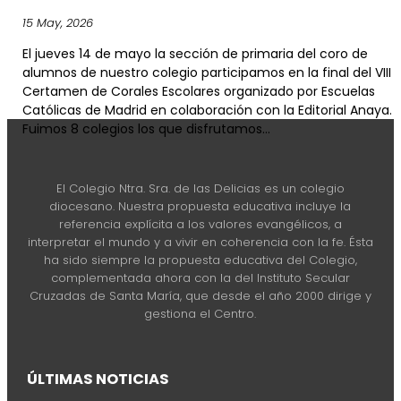
15 May, 2026
El jueves 14 de mayo la sección de primaria del coro de
alumnos de nuestro colegio participamos en la final del VIII
Certamen de Corales Escolares organizado por Escuelas
Católicas de Madrid en colaboración con la Editorial Anaya.
Fuimos 8 colegios los que disfrutamos...
El Colegio Ntra. Sra. de las Delicias es un colegio
diocesano. Nuestra propuesta educativa incluye la
referencia explícita a los valores evangélicos, a
interpretar el mundo y a vivir en coherencia con la fe. Ésta
ha sido siempre la propuesta educativa del Colegio,
complementada ahora con la del Instituto Secular
Cruzadas de Santa María, que desde el año 2000 dirige y
gestiona el Centro.
ÚLTIMAS NOTICIAS