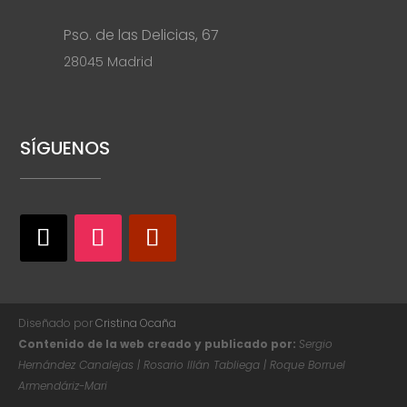
Pso. de las Delicias, 67
28045 Madrid
SÍGUENOS
Diseñado por
Cristina Ocaña
Contenido de la web creado y publicado por:
Sergio
Hernández Canalejas | Rosario Illán Tabliega | Roque Borruel
Armendáriz-Mari