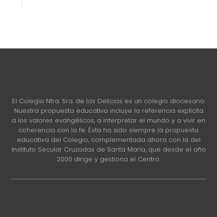
El Colegio Ntra. Sra. de las Delicias es un colegio diocesano.
Nuestra propuesta educativa incluye la referencia explícita
a los valores evangélicos, a interpretar el mundo y a vivir en
coherencia con la fe. Ésta ha sido siempre la propuesta
educativa del Colegio, complementada ahora con la del
Instituto Secular Cruzadas de Santa María, que desde el año
2000 dirige y gestiona el Centro.