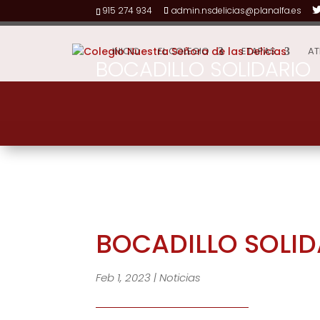
915 274 934
admin.nsdelicias@planalfa.es
INICIO
EL COLEGIO
ETAPAS
AT
BOCADILLO SOLIDARIO
BOCADILLO SOLID
Feb 1, 2023
|
Noticias