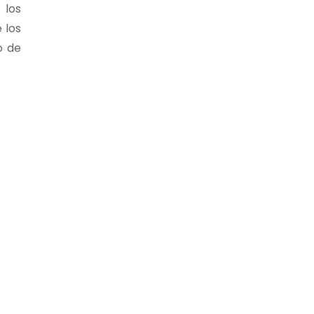
 los
 los
o de