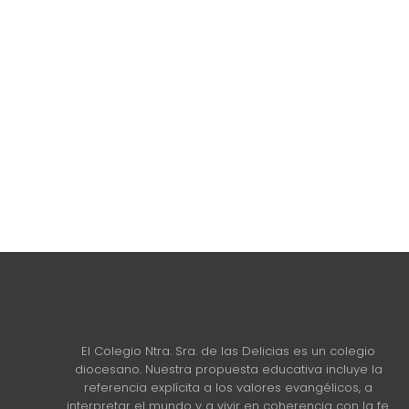
El Colegio Ntra. Sra. de las Delicias es un colegio
diocesano. Nuestra propuesta educativa incluye la
referencia explícita a los valores evangélicos, a
interpretar el mundo y a vivir en coherencia con la fe.