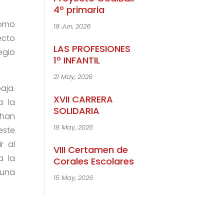
4º primaria
Como
18 Jun, 2026
ecto
LAS PROFESIONES
egio
1º INFANTIL
21 May, 2026
aja.
XVII CARRERA
a la
SOLIDARIA
 han
18 May, 2026
este
r al
VIII Certamen de
a la
Corales Escolares
 una
15 May, 2026