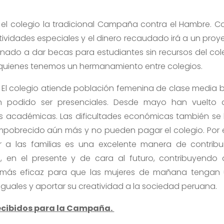
l colegio la tradicional Campaña contra el Hambre. 
tividades especiales y el dinero recaudado irá a un proy
inado a dar becas para estudiantes sin recursos del col
 quienes tenemos un hermanamiento entre colegios.
El colegio atiende población femenina de clase media b
 podido ser presenciales. Desde mayo han vuelto 
es académicas. Las dificultades económicas también se
empobrecido aún más y no pueden pagar el colegio. Por 
a las familias es una excelente manera de contribui
, en el presente y de cara al futuro, contribuyendo 
más eficaz para que las mujeres de mañana tengan
 iguales y aportar su creatividad a la sociedad peruana.
ecibidos para la Campaña.