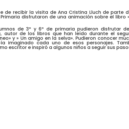
 de recibir la visita de Ana Cristina Lluch de parte d
 Primaria disfrutaron de una animación sobre el libro 
lumnos de 3º y 6º de primaria pudieron disfrutar d
 autor de los libros que han leído durante el seg
áneo» y » Un amigo en la selva». Pudieron conocer mu
bía imaginado cada uno de esos personajes. Tam
o escritor e inspiró a algunos niños a seguir sus paso