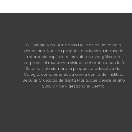
El Colegio Ntra. Sra. de las Delicias es un colegio
diocesano. Nuestra propuesta educativa incluye la
referencia explícita a los valores evangélicos, a
interpretar el mundo y a vivir en coherencia con la fe.
Ésta ha sido siempre la propuesta educativa del
Colegio, complementada ahora con la del Instituto
Secular Cruzadas de Santa María, que desde el año
2000 dirige y gestiona el Centro.