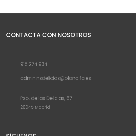
CONTACTA CON NOSOTROS
915 274 934
admin.nsdelicias@planalfa.es
Pso. de las Delicias, 67
28045 Madrid