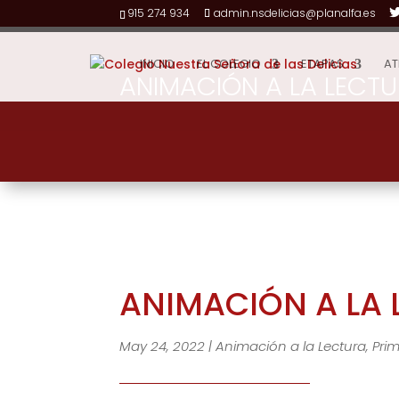
915 274 934
admin.nsdelicias@planalfa.es
INICIO
EL COLEGIO
ETAPAS
AT
ANIMACIÓN A LA LECT
ANIMACIÓN A LA 
May 24, 2022
|
Animación a la Lectura
,
Prim