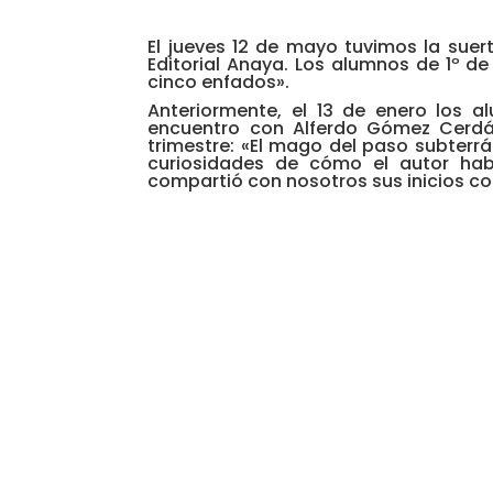
El jueves 12 de mayo tuvimos la suerte
Editorial Anaya. Los alumnos de 1º de
cinco enfados».
Anteriormente, el 13 de enero los a
encuentro con Alferdo Gómez Cerdá,
trimestre: «El mago del paso subterr
curiosidades de cómo el autor ha
compartió con nosotros sus inicios com