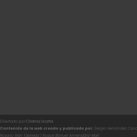
Diseñado por
Cristina Ocaña
Contenido de la web creado y publicado por:
Sergio Hernández Canal
Rosario Illán Tabliega | Roque Borruel Armendáriz-Mari