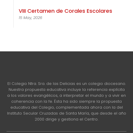
VIII Certamen de Corales Escolares
15 May, 2026
El Colegio Ntra. Sra. de las Delicias es un colegio diocesano.
Nuestra propuesta educativa incluye la referencia explícita
a los valores evangélicos, a interpretar el mundo y a vivir en
coherencia con la fe. Ésta ha sido siempre la propuesta
educativa del Colegio, complementada ahora con la del
Instituto Secular Cruzadas de Santa María, que desde el año
2000 dirige y gestiona el Centro.