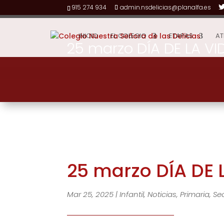
915 274 934
admin.nsdelicias@planalfa.es
INICIO
EL COLEGIO
ETAPAS
AT
25 marzo DÍA DE LA VI
25 marzo DÍA DE 
Mar 25, 2025
|
Infantil
,
Noticias
,
Primaria
,
Se