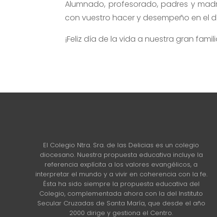
Alumnado, profesorado, padres y madres
con vuestro hacer y desempeño en el dí
¡Feliz día de la vida a nuestra gran famili
El Colegio Ntra. Sra. de las Delicias es un colegio
diocesano. Nuestra propuesta educativa incluye la
referencia explícita a los valores evangélicos, a
interpretar el mundo y a vivir en coherencia con la fe.
Ésta ha sido siempre la propuesta educativa del
Colegio, complementada ahora con la del Instituto
Secular Cruzadas de Santa María, que desde el año
2000 dirige y gestiona el Centro.