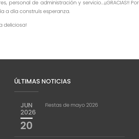
, personal de administración y servicio…¡¡GRACIAS!! Po
a a día construís esperanza.
a deliciosa!
ÚLTIMAS NOTICIAS
JUN
Fiestas de mayo 2026
2026
20