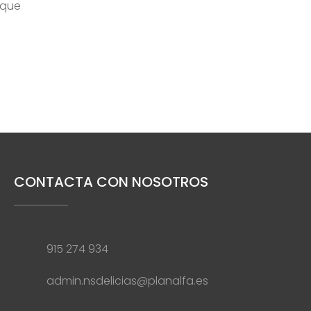
rque
CONTACTA CON NOSOTROS
915 274 934
admin.nsdelicias@planalfa.es